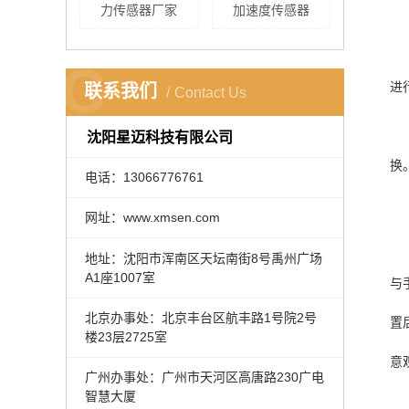
​力传感器厂家
加速度传感器
C
进
联系我们
Contact Us
沈阳星迈科技有限公司
换
电话：13066776761
网址：www.xmsen.com
地址：沈阳市浑南区天坛南街8号禹州广场
A1座1007室
与
北京办事处：北京丰台区航丰路1号院2号
置
楼23层2725室
意
广州办事处：广州市天河区高唐路230广电
智慧大厦