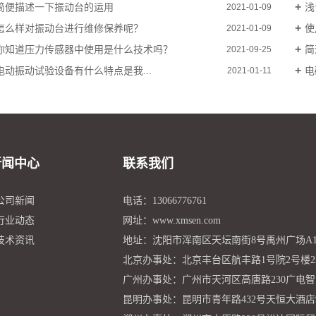
简便描述一下振动台的运用
浅
2021-01-09
怎么样对振动台进行维修保养呢？
使
2021-01-09
你知道压力传感器中使用是什么技术吗？
简
2021-09-25
电动振动试验设备有什么特点是我...
电
2021-01-11
新闻中心
联系我们
 公司新闻
电话：13066776761
 行业动态
网址：www.xmsen.com
 技术资讯
地址：沈阳市浑南区天坛南街8号禹州广场A1座
北京办事处：北京丰台区航丰路1号院2号楼23
广州办事处：广州市天河区高唐路230广电
昆明办事处：昆明市青年路432号天恒大酒店9