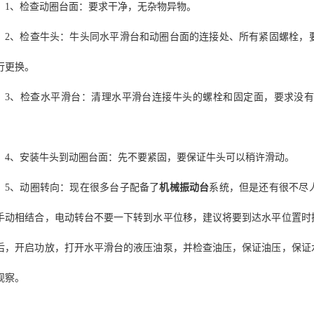
1、检查动圈台面：要求干净，无杂物异物。
2、检查牛头：牛头同水平滑台和动圈台面的连接处、所有紧固螺栓，
行更换。
3、检查水平滑台：清理水平滑台连接牛头的螺栓和固定面，要求没
。
4、安装牛头到动圈台面：先不要紧固，要保证牛头可以稍许滑动。
5、动圈转向：现在很多台子配备了
机械振动台
系统，但是还有很不尽
手动相结合，电动转台不要一下转到水平位移，建议将要到达水平位置时
后，开启功放，打开水平滑台的液压油泵，并检查油压，保证油压，保证
观察。