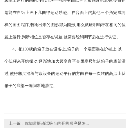
频率上运行的同时,小心地将一张带有白纸的面板贴近铅笔头,使得铅
笔能在白纸上画下几圈得运动轨迹。在台面上的其他三个角完成同
样的画图程序,若绘出来的图形都为圆形,那么就证明轴杆在相同的位
置上运行,判断相位是否存在误差,就需要经销调节后在进行认证。
4、把100磅的箱子放在设备上,箱子的一个端面靠在护栏上,以一
个低频来开始振动,逐渐地加大频率直至金属塞尺能从箱子的底部滑
过,使得塞尺沿着与该设备的运动平行的方向在每一次转的高点上从
箱子的底部一遍间断地滑过。
上一篇：
你知道振动试验台的开机顺序是怎...