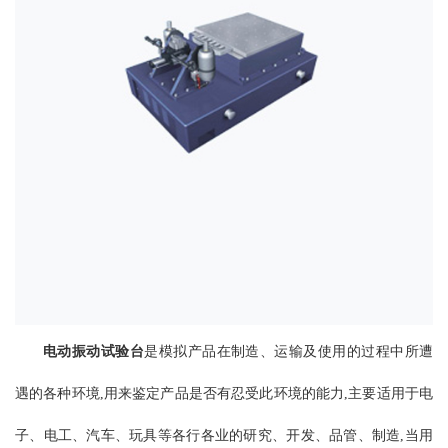
电动振动试验台
是模拟产品在制造、运输及使用的过程中所遭
遇的各种环境,用来鉴定产品是否有忍受此环境的能力,主要适用于电
子、电工、汽车、玩具等各行各业的研究、开发、品管、制造,当用