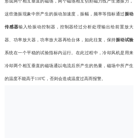
形成两个相互垂直的磁场，两个磁场相互切割磁力线产生激振力，
这些激振现象中所产生的振动加速度，振幅，频率等指标通过
振动
传感器
输入给振动控制器，控制器经过分析处理输出给前置放大
器、功率放大器，功率放大器再给台体，如此往复，保持
振动试验
系统在一个平稳的试验指标内运行。在此过程中，冷却风机是用来
冷却两个相互垂直的磁场通以电流后所产生的热量，磁场中所产生
的温度不能高于110℃，否则会造成温度过高而报警。