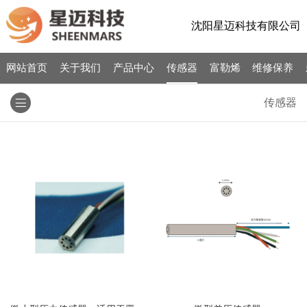
沈阳星迈科技有限公司
网站首页
关于我们
产品中心
传感器
富勒烯
维修保养
传感器