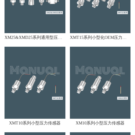
XM25&XMD25系列通用型压力传感器
XMT15系列小型化OEM压力芯体
XMT10系列小型压力传感器
XM10系列小型压力传感器