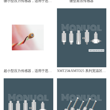
微小型压力传感器，适用于恶劣环境高温
微型差压传感器
超小型压力传感器，适用于恶劣环境高温
XMT25&XMTD25 系列宽温区高精度压力传感器