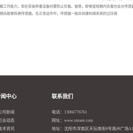
载工作能力，但在安装称重设备时要防止负载。留意，即便是短期内负载也会对传感
随后能够拆换传感器。在正常运作中，传感器一般应创建机械系统的过压保
新闻中心
联系我们
 公司新闻
电话：13066776761
 行业动态
网址：www.xmsen.com
 技术资讯
地址：沈阳市浑南区天坛南街8号禹州广场A1座