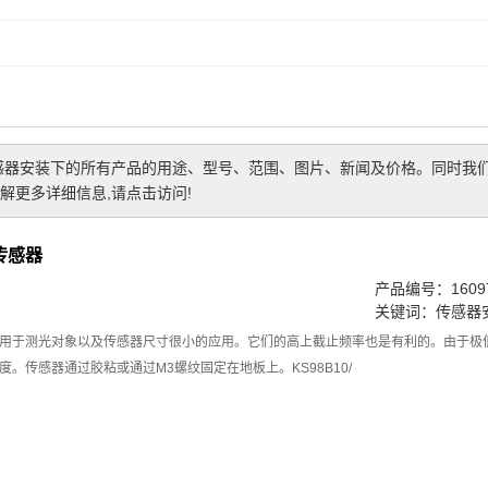
感器安装
下的所有产品的用途、型号、范围、图片、新闻及价格。同时我
解更多详细信息,请点击访问!
传感器
产品编号：16097
关键词：
传感器
用于测光对象以及传感器尺寸很小的应用。它们的高上截止频率也是有利的。由于极
。传感器通过胶粘或通过M3螺纹固定在地板上。KS98B10/