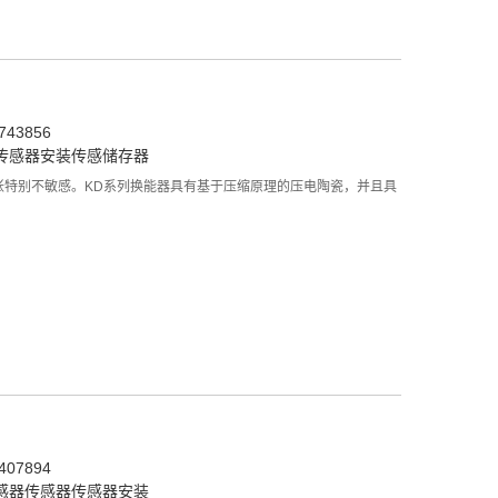
43856
传感器安装
传感储存器
胀特别不敏感。KD系列换能器具有基于压缩原理的压电陶瓷，并且具
07894
感器
传感器
传感器安装