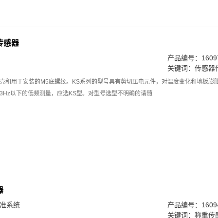
传感器
产品编号：16097
关键词：
传感器
壳和用于安装的M5底螺纹。KS系列的型号具有剪切压电元件，对温度变化和地板膨
3Hz以下的低频测量，应选KS型。对型号选型不明确的请随
器
校准系统
产品编号：16094
关键词：
称重传