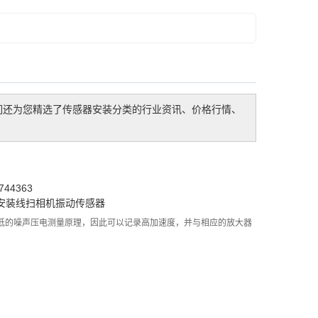
们还为您精选了
传感器安装
分类的行业资讯、价格行情、
44363
安装
线扫相机
振动传感器
低的噪声压电测量原理，因此可以记录高加速度，并与相应的放大器